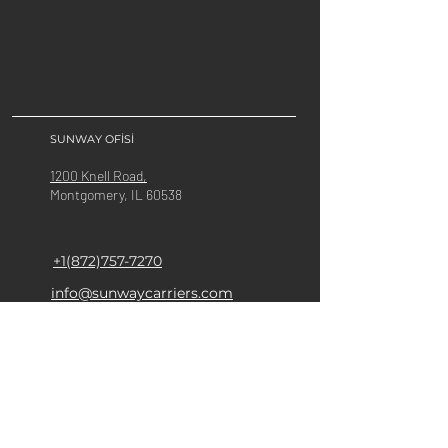
SUNWAY OFİSİ
1200 Knell Road,
Montgomery, IL 60538
+1(872)757-7270
info@sunwaycarriers.com
BİZİ TAKİP EDİN
ÇALIŞMA
SAATLERİ
Pazartesi - Cuma:
07:00 - 17:00